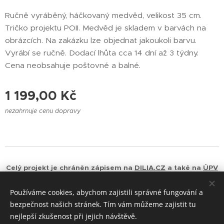
Ručně vyráběný, háčkovaný medvěd, velikost 35 cm.
Tričko projektu POII. Medvěd je skladem v barvách na
obrázcích. Na zakázku lze objednat jakoukoli barvu.
Vyrábí se ručně. Dodací lhůta cca 14 dní až 3 týdny.
Cena neobsahuje poštovné a balné.
1 199,00
Kč
nezahrnuje cenu dopravy
Celý projekt je chráněn zápisem na
DILIA.CZ
a také na
ÚPV
ČR
.
Používáme cookies, abychom zajistili správné fungování a
Cookies
bezpečnost našich stránek. Tím vám můžeme zajistit tu
nejlepší zkušenost při jejich návštěvě.