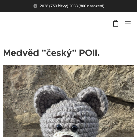
2028 (750 bitvy) 2033 (800 narození)
Medvěd "český" POII.