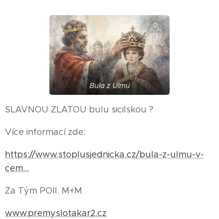
Bula z Ulmu
SLAVNOU ZLATOU bulu sicilskou ?
Více informací zde:
https://www.stoplusjednicka.cz/bula-z-ulmu-v-
cem...
Za Tým POII. M+M
www.premyslotakar2.cz