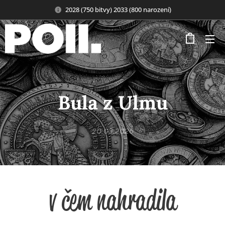
2028 (750 bitvy) 2033 (800 narození)
Bula z Ulmu
20.03.2026
v čem nahradila