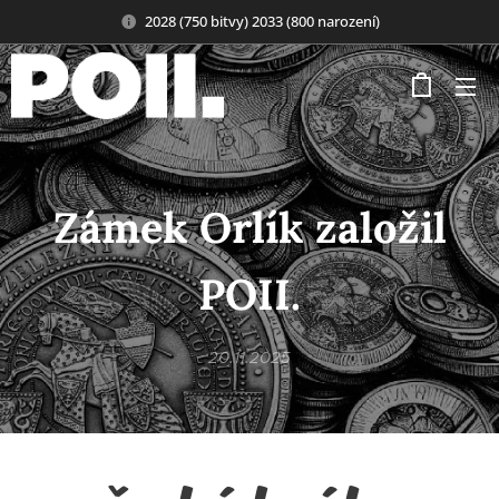
2028 (750 bitvy) 2033 (800 narození)
Zámek Orlík založil
POII.
20.11.2025