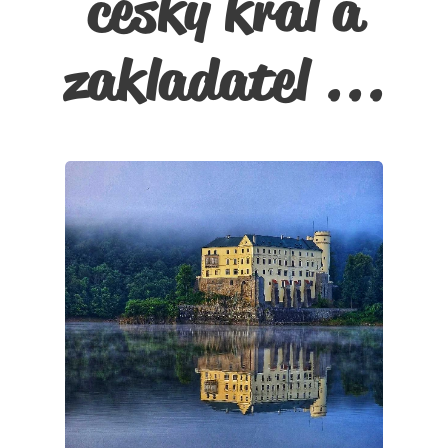
český král a
zakladatel ...