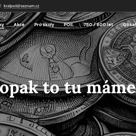
kralpoii@seznam.cz
ky
Akce
Pro školy
POII.
750 / 800 let
Obsah
opak to tu máme
25.02.2026