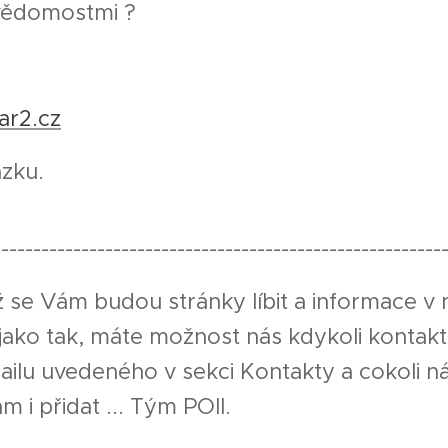
 vědomostmi ?
ar2.cz
zku.
--------------------------------------------------------
 se Vám budou stránky líbit a informace v
 jako tak, máte možnost nás kdykoli kontak
ailu uvedeného v sekci Kontakty a cokoli n
m i přidat ... Tým POII.