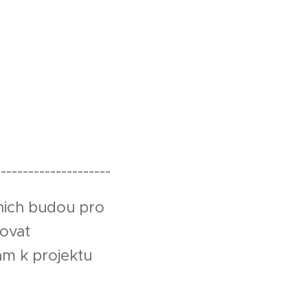
---------------------
 nich budou pro
tovat
ám k projektu