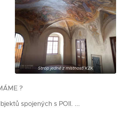
Strop jedné z místností KZK
MÁME ?
bjektů spojených s POII. ...