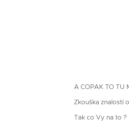
A COPAK TO TU 
Zkouška znalostí o
Tak co Vy na to ?