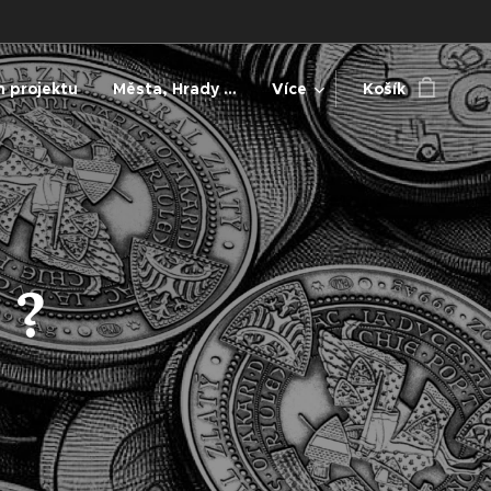
 projektu
Města, Hrady ...
Více
Košík
 ?