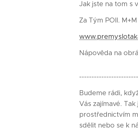
Jak jste na tom s
Za Tým POII. M+M
www.premyslotak
Nápověda na obrá
-----------------------
Budeme rádi, když
Vás zajímavé. Tak
prostřednictvím m
sdělit nebo se k ná