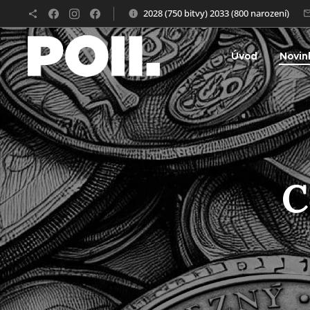
2028 (750 bitvy) 2033 (800 narození)
Úvod
Novin
C