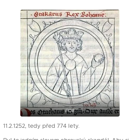
POII.
11.2.1252, tedy před 774 lety.