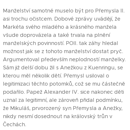
Manželství samotné muselo být pro Přemysla II.
asi trochu očistcem. Dobové zprávy uvádějí, že
Markéta svého mladého a krásného manžela
všude doprovázela a také trvala na plnění
manželských povinností. POII. tak záhy hledal
možnost jak se z tohoto manželství dostat pryč.
Argumentoval především neplodností manželky.
Sám již delší dobu žil s Anežkou z Kuenringu, se
kterou měl několik dětí. Přemysl usiloval o
legitimizaci těchto potomků, což se mu částečně
podařilo. Papež Alexander IV. sice nakonec děti
uznal za legitimní, ale zároveň přidal podmínku,
že Mikuláš, prvorozený syn Přemysla a Anežky,
nikdy nesmí dosednout na královský trůn v
Čechách.