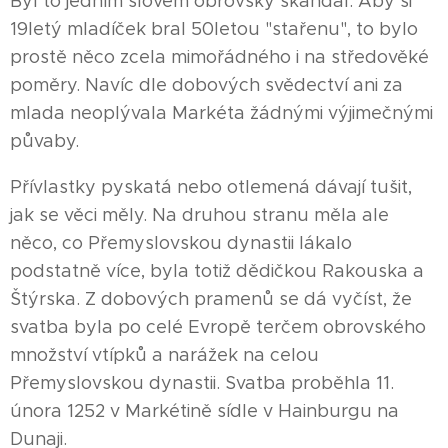
Byl to jedním slovem obrovský skandál. Aby si
19letý mladíček bral 50letou "stařenu", to bylo
prostě něco zcela mimořádného i na středověké
poměry. Navíc dle dobových svědectví ani za
mlada neoplývala Markéta žádnými výjimečnými
půvaby.
Přívlastky pyskatá nebo otlemená dávají tušit,
jak se věci měly. Na druhou stranu měla ale
něco, co Přemyslovskou dynastii lákalo
podstatně více, byla totiž dědičkou Rakouska a
Štýrska. Z dobových pramenů se dá vyčíst, že
svatba byla po celé Evropě terčem obrovského
množství vtípků a narážek na celou
Přemyslovskou dynastii. Svatba proběhla 11.
února 1252 v Markétině sídle v Hainburgu na
Dunaji.