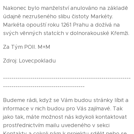
Nakonec bylo manželství anulováno na základě
údajně nezrušeného slibu čistoty Markéty.
Markéta opouští roku 1261 Prahu a dožívá na
svých věnných statcích v dolnorakouské Křemži.
Za Tým POII. M+M
Zdroj: Lovecpokladu
-------------------------------------------------------------
---------------------------------------
Budeme rádi, když se Vám budou stránky líbit a
informace v nich budou pro Vás zajímavé. Tak
jako tak, máte možnost nás kdykoli kontaktovat
prostřednictvím mailu uvedeného v sekci
Kontakty a cokoli nám k projektu sdělit nebo se