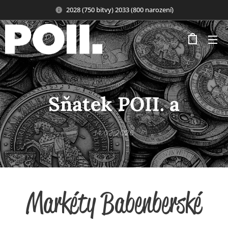
2028 (750 bitvy) 2033 (800 narození)
Sňatek POII. a
14.02.2026
Markéty Babenberské