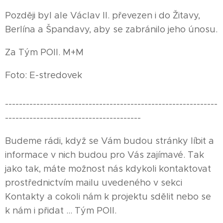
Později byl ale Václav II. převezen i do Žitavy,
Berlína a Špandavy, aby se zabránilo jeho únosu.
Za Tým POII. M+M
Foto: E-stredovek
-------------------------------------------------------------
---------------------------------------
Budeme rádi, když se Vám budou stránky líbit a
informace v nich budou pro Vás zajímavé. Tak
jako tak, máte možnost nás kdykoli kontaktovat
prostřednictvím mailu uvedeného v sekci
Kontakty a cokoli nám k projektu sdělit nebo se
k nám i přidat ... Tým POII.