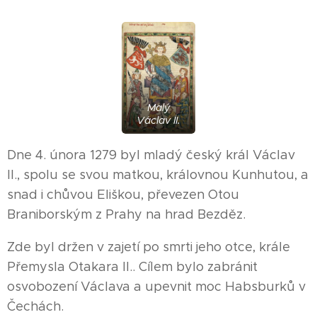
Malý
Václav II.
Dne 4. února 1279 byl mladý český král Václav
II., spolu se svou matkou, královnou Kunhutou, a
snad i chůvou Eliškou, převezen Otou
Braniborským z Prahy na hrad Bezděz.
Zde byl držen v zajetí po smrti jeho otce, krále
Přemysla Otakara II.. Cílem bylo zabránit
osvobození Václava a upevnit moc Habsburků v
Čechách.