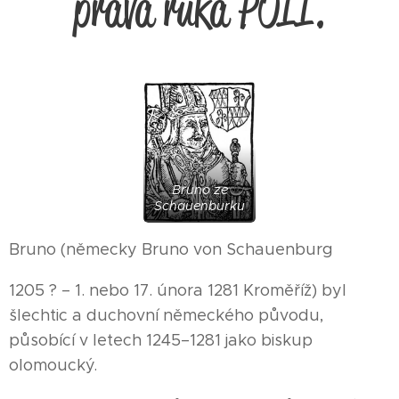
pravá ruka POII.
Bruno ze
Schauenburku
Bruno (německy Bruno von Schauenburg
1205 ? – 1. nebo 17. února 1281 Kroměříž) byl
šlechtic a duchovní německého původu,
působící v letech 1245–1281 jako biskup
olomoucký.