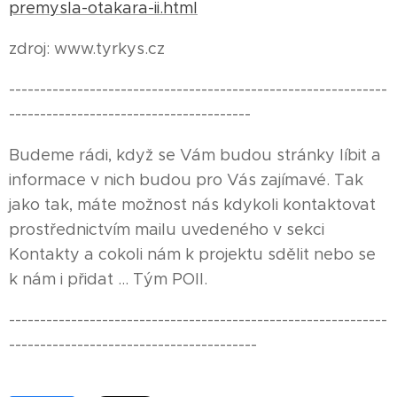
premysla-otakara-ii.html
zdroj: www.tyrkys.cz
-------------------------------------------------------------
---------------------------------------
Budeme rádi, když se Vám budou stránky líbit a
informace v nich budou pro Vás zajímavé. Tak
jako tak, máte možnost nás kdykoli kontaktovat
prostřednictvím mailu uvedeného v sekci
Kontakty a cokoli nám k projektu sdělit nebo se
k nám i přidat ... Tým POII.
-------------------------------------------------------------
----------------------------------------