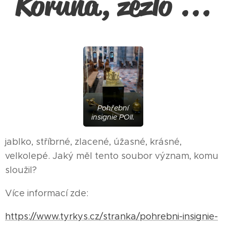
Koruna, žezlo ...
Pohřební
insignie POII.
jablko, stříbrné, zlacené, úžasné, krásné,
velkolepé. Jaký měl tento soubor význam, komu
sloužil?
Více informací zde:
https://www.tyrkys.cz/stranka/pohrebni-insignie-