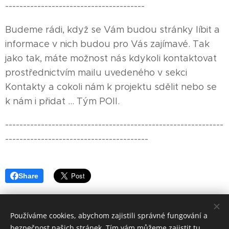
---------------------------------------
Budeme rádi, když se Vám budou stránky líbit a
informace v nich budou pro Vás zajímavé. Tak
jako tak, máte možnost nás kdykoli kontaktovat
prostřednictvím mailu uvedeného v sekci
Kontakty a cokoli nám k projektu sdělit nebo se
k nám i přidat ... Tým POII.
-------------------------------------------------------------
----------------------------------------
Share
Používáme cookies, abychom zajistili správné fungování a
bezpečnost našich stránek. Tím vám můžeme zajistit tu