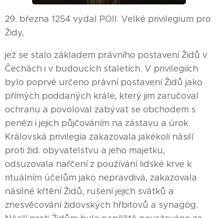
29. března 1254 vydal POII. Velké privilegium pro
Židy,
jež se stalo základem právního postavení Židů v
Čechách i v budoucích staletích. V privilegiích
bylo poprvé určeno právní postavení Židů jako
přímých poddaných krále, který jim zaručoval
ochranu a povoloval zabývat se obchodem s
penězi i jejich půjčováním na zástavu a úrok.
Královská privilegia zakazovala jakékoli násilí
proti žid. obyvatelstvu a jeho majetku,
odsuzovala nařčení z používání lidské krve k
rituálním účelům jako nepravdivá, zakazovala
násilné křtění Židů, rušení jejich svátků a
znesvěcování židovských hřbitovů a synagóg.