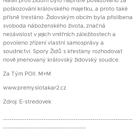
Násilí proti Židům bylo napříště považováno za
poškozování královského majetku, a proto také
přísně trestáno. Židovským obcím byla přislíbena
svoboda náboženského života, značná
nezávislost v jejich vnitřních záležitostech a
povoleno zřízení vlastní samosprávy a
soudnictví. Spory Židů s křesťany rozhodovat
nově jmenovaný královský židovský soudce.
Za Tým POII. M+M
www.premyslotakar2.cz
Zdroj: E-stredovek
-------------------------------------------------------------
---------------------------------------