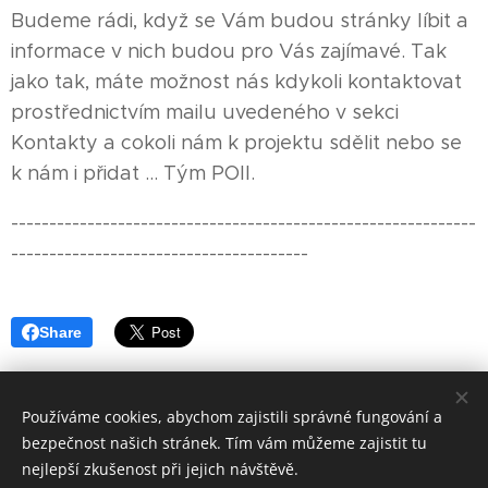
Budeme rádi, když se Vám budou stránky líbit a
informace v nich budou pro Vás zajímavé. Tak
jako tak, máte možnost nás kdykoli kontaktovat
prostřednictvím mailu uvedeného v sekci
Kontakty a cokoli nám k projektu sdělit nebo se
k nám i přidat ... Tým POII.
-------------------------------------------------------------
---------------------------------------
Share
Používáme cookies, abychom zajistili správné fungování a
bezpečnost našich stránek. Tím vám můžeme zajistit tu
Celý projekt je chráněn zápisem na
DILIA.CZ
a také na
ÚPV
nejlepší zkušenost při jejich návštěvě.
ČR
.